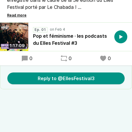
enregistré dans le cadre de la 3e édition du Elles
Festival porté par Le Chabada !
Une table ronde sur l'histoire des femmes artistes
dans la pop, enregistrée à WHEAT en collaboration
Ep. 01
avec The F* Club.
Pop et féminisme · les podcasts
du Elles Festival #3
1:17:09
Bonne écoute !
0
0
0
Reply to @EllesFestival3